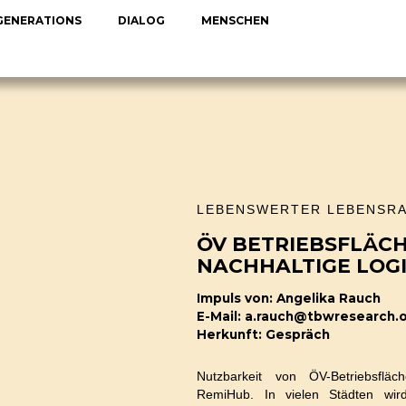
 GENERATIONS
DIALOG
MENSCHEN
Impuls 3.008
Phase 2
© M. Helmer
LEBENSWERTER LEBENSR
ÖV BETRIEBSFLÄC
NACHHALTIGE LOGI
Impuls von: Angelika Rauch
E-Mail: a.rauch@tbwresearch.
Herkunft: Gespräch
Nutzbarkeit von ÖV-Betriebsfläc
RemiHub. In vielen Städten wir