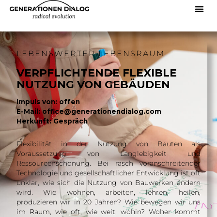
LEBENSWERTER LEBENSRAUM
VERPFLICHTENDE FLEXIBLE
NUTZUNG VON GEBÄUDEN
Impuls von: offen
E-Mail: office@generationendialog.com
Herkunft: Gespräch
Flexibilität in der Nutzung von Bauten als
Voraussetzung von Langlebigkeit und
Ressourcenschonung. Bei rasch voranschreitender
Technologie und gesellschaftlicher Entwicklung ist oft
unklar, wie sich die Nutzung von Bauwerken ändern
wird. Wie wohnen, arbeiten, lehren, heilen,
produzieren wir in 20 Jahren? Wie bewegen wir uns
im Raum, wie oft, wie weit, wohin? Woher kommt