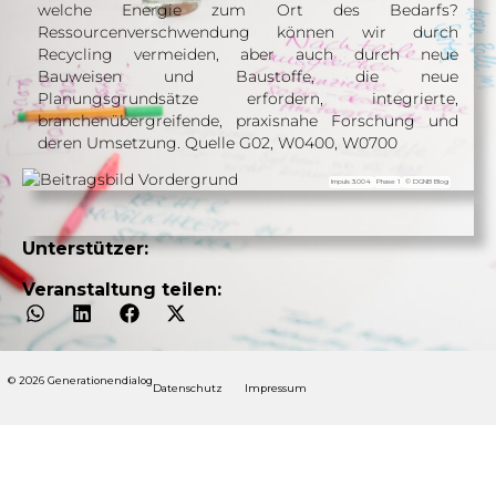
welche Energie zum Ort des Bedarfs?
Ressourcenverschwendung können wir durch
Recycling vermeiden, aber auch durch neue
Bauweisen und Baustoffe, die neue
Planungsgrundsätze erfordern, integrierte,
branchenübergreifende, praxisnahe Forschung und
deren Umsetzung. Quelle G02, W0400, W0700
Impuls 3.004
Phase 1
© DGNB Blog
Unterstützer:
Veranstaltung teilen:
© 2026 Generationendialog
Datenschutz
Impressum