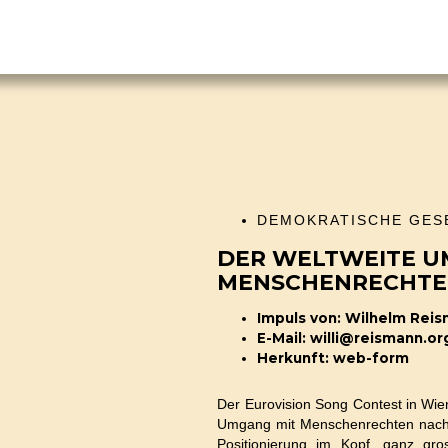
Impuls 2.052
Phase 1
© Unsplash
DEMOKRATISCHE GES
DER WELTWEITE U
MENSCHENRECHT
Impuls von: Wilhelm Rei
E-Mail: willi@reismann.or
Herkunft: web-form
Der Eurovision Song Contest in Wie
Umgang mit Menschenrechten nachzu
Positionierung im Kopf, ganz gr