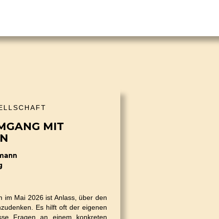
ELLSCHAFT
MGANG MIT
EN
smann
g
n im Mai 2026 ist Anlass, über den
denken. Es hilft oft der eigenen
osse Fragen an einem konkreten