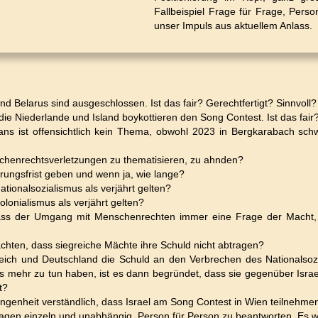
Fallbeispiel Frage für Frage, Pers
unser Impuls aus aktuellem Anlass.
und Belarus sind ausgeschlossen. Ist das fair? Gerechtfertigt? Sinnvoll?
die Niederlande und Island boykottieren den Song Contest. Ist das fair?
ans ist offensichtlich kein Thema, obwohl 2023 in Bergkarabach sc
chenrechtsverletzungen zu thematisieren, zu ahnden?
hrungsfrist geben und wenn ja, wie lange?
tionalsozialismus als verjährt gelten?
lonialismus als verjährt gelten?
ass der Umgang mit Menschenrechten immer eine Frage der Macht, 
chten, dass siegreiche Mächte ihre Schuld nicht abtragen?
eich und Deutschland die Schuld an den Verbrechen des Nationalsoz
s mehr zu tun haben, ist es dann begründet, dass sie gegenüber Israe
t?
gangenheit verständlich, dass Israel am Song Contest in Wien teilnehme
ragen einzeln und unabhängig, Person für Person zu beantworten. Es 