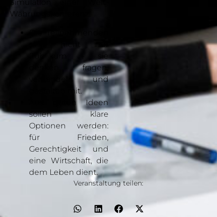
Simulation einer Welt-
Währungskonferenz.
Die Teilnehmenden
sind nicht nur
Publikum – sie
denken, fragen,
verhandeln und
gestalten mit.
Aus guten Ideen
sollen klare
Optionen werden:
für Frieden,
Gerechtigkeit und
eine Wirtschaft, die
dem Leben dient.
Veranstaltung teilen: