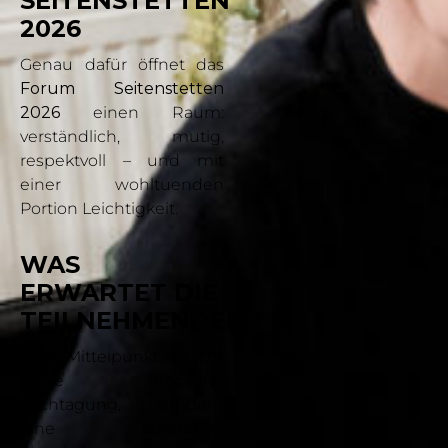
SEITENSTETTEN
2026
Genau dafür öffnet das
Forum Seitenstetten
2026
einen Raum:
verständlich, mutig,
respektvoll – und mit
einer wohltuenden
Portion Leichtigkeit.
WAS
ERWARTET DIE
TEILNEHMENDEN?
Im Mittelpunkt steht
keine trockene
Fachtagung, sondern
eine lebendige