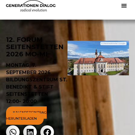
12. FORUM
© Herzmostviertel Google
SEITENSTETTEN
2026 MO-MI
MONTAG, 7.
SEPTEMBER 2026
BILDUNGSZENTRUM ST.
BENEDIKT & STIFT
SEITENSTETTEN
12:00
- 20:00
KALENDEREINTRAG
HERUNTERLADEN