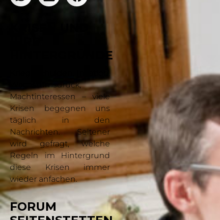
KRISEN UND
IHRE
HINTERGRÜNDE
Krieg, Schulden, Inflation,
Wachstumsdruck,
Machtinteressen – viele
Krisen begegnen uns
täglich in den
Nachrichten. Seltener
wird gefragt, welche
Regeln im Hintergrund
diese Krisen immer
wieder anfachen.
FORUM