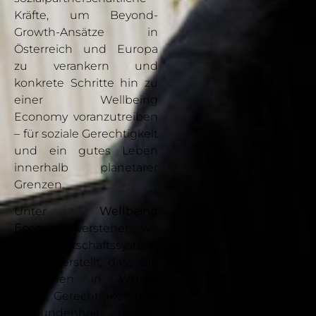
Kräfte, um Beyond-
Growth-Ansätze in
Österreich und Europa
zu verankern und
konkrete Schritte hin zu
einer Wellbeing
Economy voranzutreiben
– für soziale Gerechtigkeit
und ein gutes Leben
innerhalb planetarer
Grenzen.
Unter
Wellbeing
Economy
verstehen wir
ein Wirtschaftssystem,
das sicherstellt, dass alle
Menschen in Würde
leben, Gerechtigkeit und
Verbundenheit erfahren