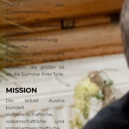
Durch den
Zusammenschluss
bündeln wir unsere
Stärken – Mobilisierung,
politische
Interessensvertretung,
politische
Empfehlungen und
Fachwissen – zu einer
Koalition, die größer ist
als die Summe ihrer Teile.
MISSION
Der WEAll Austria
bündelt
zivilgesellschaftliche,
wissenschaftliche und
sozialpartnerschaftliche