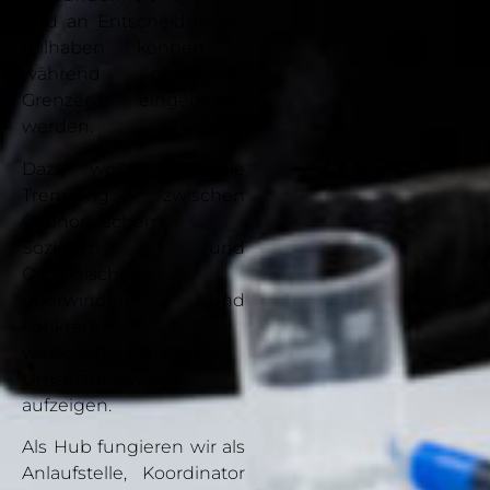
und an Entscheidungen
teilhaben können –
während ökologisch
Grenzen eingehalten
werden.
Dazu wollen wir die
Trennung zwischen
Ökonomischem,
Sozialem und
Ökologischem
überwinden und
konkrete
wirtschaftspolitische
Umsetzungswege
aufzeigen.
Als Hub fungieren wir als
Anlaufstelle, Koordinator