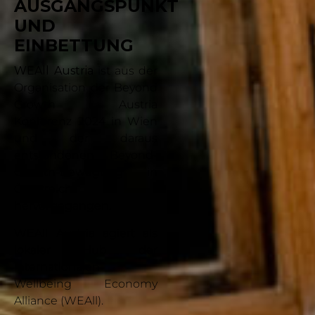
AUSGANGSPUNKT
UND
EINBETTUNG
WEAll Austria
ist aus der
Organisation der Beyond
Growth Austria
Konferenz 2024 in Wien
und der daraus
entstandenen Beyond-
Growth-Bewegung in
Österreich
hervorgegangen.
WEAll Austria agiert als
lokaler Hub der
internationalen
Wellbeing Economy
Alliance (WEAll).