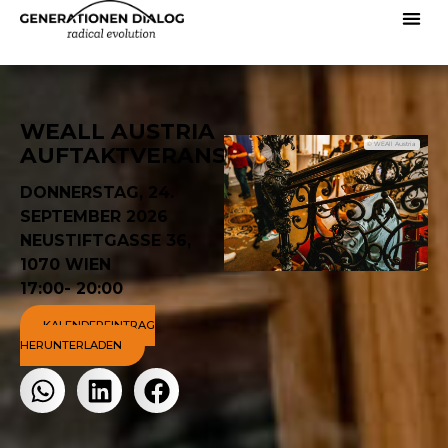
WEALL AUSTRIA
© WEAll Austria
AUFTAKTVERANSTALTUNG
DONNERSTAG, 24.
SEPTEMBER 2026
NEUSTIFTGASSE 36,
1070 WIEN
17:00
- 20:00
KALENDEREINTRAG
HERUNTERLADEN