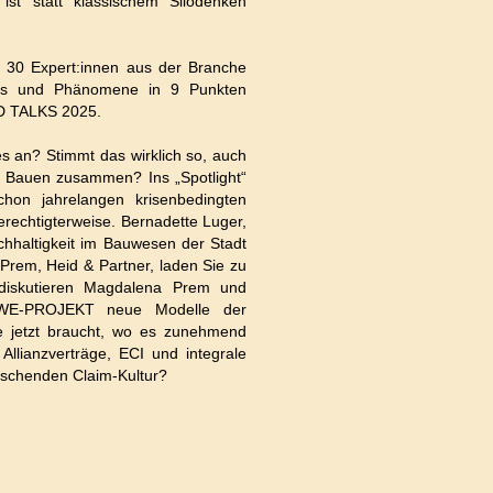
 ist statt klassischem Silodenken
0 Expert:innen aus der Branche
rends und Phänomene in 9 Punkten
ND TALKS 2025.
s an? Stimmt das wirklich so, auch
es Bauen zusammen? Ins „Spotlight“
hon jahrelangen krisenbedingten
erechtigterweise. Bernadette Luger,
chhaltigkeit im Bauwesen der Stadt
em, Heid & Partner, laden Sie zu
 diskutieren Magdalena Prem und
E-PROJEKT neue Modelle der
e jetzt braucht, wo es zunehmend
s Allianzverträge, ECI und integrale
schenden Claim-Kultur?