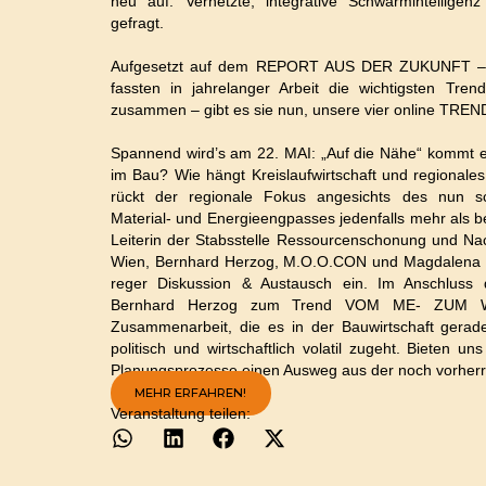
neu auf: Vernetzte, integrative Schwarmintelligenz
gefragt.
Aufgesetzt auf dem REPORT AUS DER ZUKUNFT – 3
fassten in jahrelanger Arbeit die wichtigsten T
zusammen – gibt es sie nun, unsere vier online TRE
Spannend wird’s am 22. MAI: „Auf die Nähe“ kommt e
im Bau? Wie hängt Kreislaufwirtschaft und regional
rückt der regionale Fokus angesichts des nun sc
Material- und Energieengpasses jedenfalls mehr als b
Leiterin der Stabsstelle Ressourcenschonung und Na
Wien, Bernhard Herzog, M.O.O.CON und Magdalena Pr
reger Diskussion & Austausch ein. Im Anschluss
Bernhard Herzog zum Trend VOM ME- ZUM W
Zusammenarbeit, die es in der Bauwirtschaft gerad
politisch und wirtschaftlich volatil zugeht. Bieten un
Planungsprozesse einen Ausweg aus der noch vorherr
MEHR ERFAHREN!
Veranstaltung teilen: